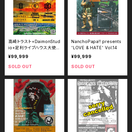
高崎トラスト+DaimonStud
NanchoPapa!! presents
io+足利ライブハウス大使館
'LOVE & HATE' Vol.14
Presents【交響的KINGDO
¥99,999
¥99,999
M】
SOLD OUT
SOLD OUT