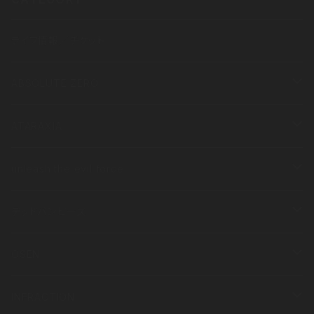
ライブ情報／チケット
ABSOLUTE ZERO
衣類
ATARAXIA
半袖
その他
衣類
unleash the evil force
長袖
半袖
その他
衣類
デッドバンビーズ
長袖
半袖
衣類
OSEN
長袖
半袖
その他
衣類
INFRACTION