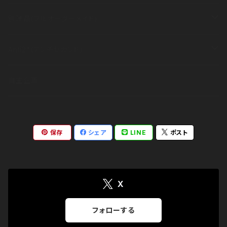
長袖
半袖
その他
衣類
別注品(フルオーダーメイド)
長袖
半袖
その他
衣類
Anti2*(アンチセカンド)
長袖
半袖
その他
ブランドコンセプト
自主企画
長袖
アイテム
保存
シェア
LINE
ポスト
出展情報
X
フォローする