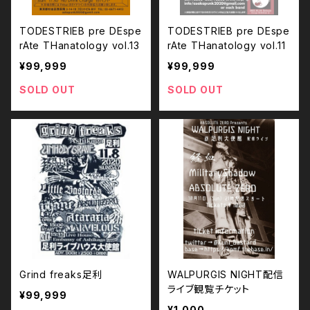
TODESTRIEB pre DEspe
TODESTRIEB pre DEspe
rAte THanatology vol.13
rAte THanatology vol.11
¥99,999
¥99,999
SOLD OUT
SOLD OUT
Grind freaks足利
WALPURGIS NIGHT配信
ライブ観覧チケット
¥99,999
¥1,000