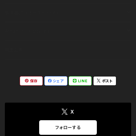
長袖
半袖
その他
衣類
別注品(フルオーダーメイド)
長袖
半袖
その他
衣類
Anti2*(アンチセカンド)
長袖
半袖
その他
ブランドコンセプト
自主企画
長袖
アイテム
保存
シェア
LINE
ポスト
出展情報
X
フォローする