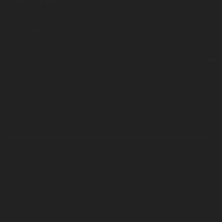
CATEGORY
ライブ情報／チケット
ABSOLUTE ZERO
衣類
ATARAXIA
半袖
その他
衣類
unleash the evil force
長袖
半袖
その他
衣類
デッドバンビーズ
長袖
半袖
衣類
OSEN
長袖
半袖
その他
衣類
INFRACTION