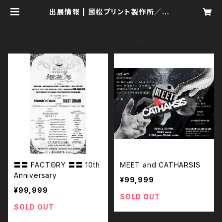
出展情報 | 國松プリント製作所／Ku
nimatsu Print Manufactory
HOME
Anti2*(アンチセカンド)
出展情報
〓〓 FACTΘRY 〓〓 10th
MEET and CATHARSIS
Anniversary
¥99,999
¥99,999
SOLD OUT
SOLD OUT