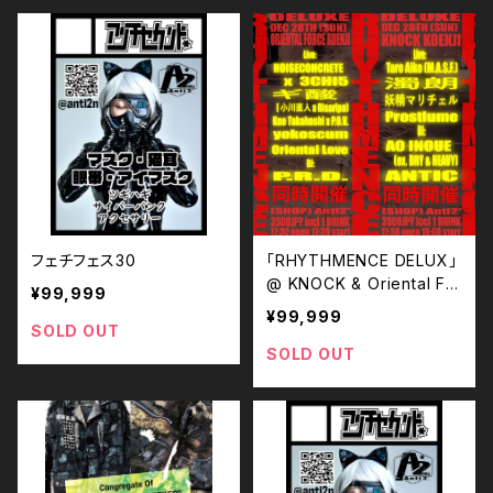
フェチフェス30
「RHYTHMENCE DELUX」
@ KNOCK & Oriental For
¥99,999
ce
¥99,999
SOLD OUT
SOLD OUT