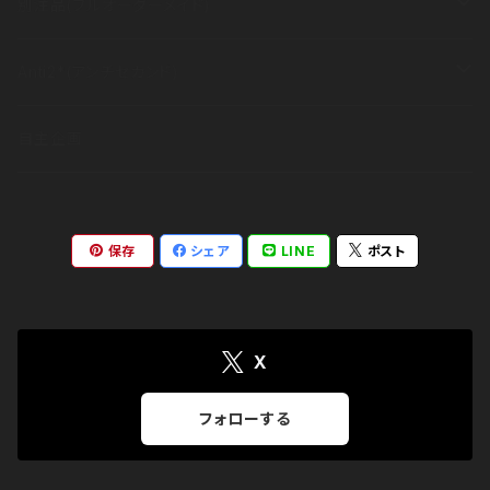
半袖
その他
衣類
別注品(フルオーダーメイド)
長袖
半袖
その他
衣類
Anti2*(アンチセカンド)
長袖
半袖
その他
ブランドコンセプト
自主企画
長袖
アイテム
保存
シェア
LINE
ポスト
出展情報
X
フォローする