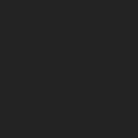
ライブ情報／チケット
ABSOLUTE ZERO
衣類
ATARAXIA
半袖
その他
衣類
unleash the evil force
長袖
半袖
その他
衣類
デッドバンビーズ
長袖
半袖
衣類
OSEN
長袖
半袖
その他
衣類
INFRACTION
長袖