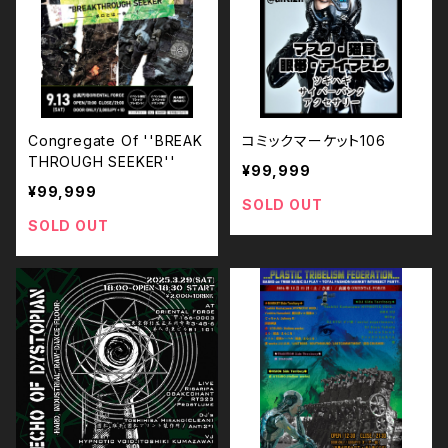
Congregate Of ''BREAK
コミックマーケット106
THROUGH SEEKER''
¥99,999
¥99,999
SOLD OUT
SOLD OUT