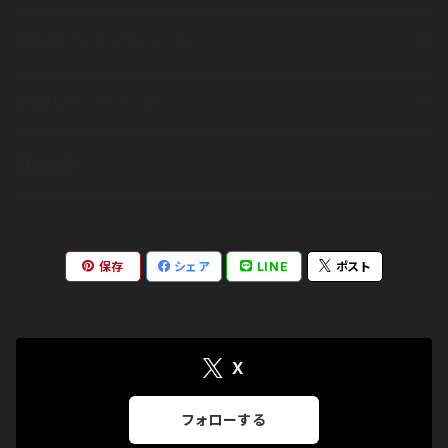
長袖
半袖
その他
衣類
別注品(フルオーダーメイド)
長袖
半袖
その他
衣類
Anti2*(アンチセカンド)
長袖
半袖
その他
ブランドコンセプト
自主企画
長袖
アイテム
保存
シェア
LINE
ポスト
出展情報
X
フォローする