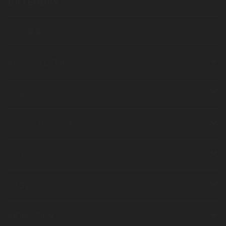
CATEGORY
ライブ情報／チケット
ABSOLUTE ZERO
衣類
ATARAXIA
半袖
その他
衣類
unleash the evil force
長袖
半袖
その他
衣類
デッドバンビーズ
長袖
半袖
衣類
OSEN
長袖
半袖
その他
衣類
INFRACTION