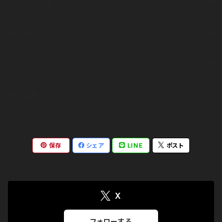
半袖
その他
衣類
INFRACTION
長袖
半袖
その他
衣類
別注品(フルオーダーメイド)
長袖
半袖
その他
衣類
Anti2*(アンチセカンド)
長袖
半袖
その他
ブランドコンセプト
自主企画
長袖
アイテム
保存
シェア
LINE
ポスト
出展情報
X
フォローする