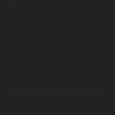
CATEGORY
ライブ情報／チケット
ABSOLUTE ZERO
衣類
ATARAXIA
半袖
その他
衣類
unleash the evil force
長袖
半袖
その他
衣類
デッドバンビーズ
長袖
半袖
衣類
OSEN
長袖