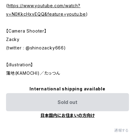
(
https://www.youtube.com/watch?
v=N0KkcHxvEQQ&feature=youtu.be
)
【Camera Shooter】
Zacky
(twitter : @shinozacky666)
【illustration】
蒲地(KAMOCHI)／たっつん
International shipping available
Sold out
日本国内にお住まいの方向け
通報する