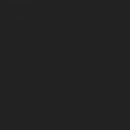
CATEGORY
ライブ情報／チケット
ABSOLUTE ZERO
衣類
ATARAXIA
半袖
その他
衣類
unleash the evil force
長袖
半袖
その他
衣類
デッドバンビーズ
長袖
半袖
衣類
OSEN
長袖
半袖
その他
衣類
INFRACTION