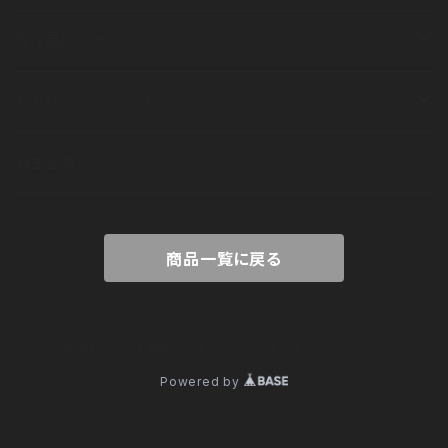
長袖
半袖
その他
衣類
別注品(フルオーダーメイド)
長袖
半袖
その他
衣類
Anti2*(アンチセカンド)
長袖
半袖
その他
ブランドコンセプト
自主企画
長袖
アイテム
商品一覧に戻る
出展情報
© 國松プリント製作所／Kunimatsu Print Manufactory
Powered by