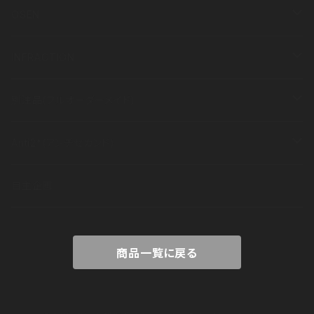
長袖
半袖
衣類
OSEN
長袖
半袖
その他
衣類
INFRACTION
長袖
半袖
その他
衣類
別注品(フルオーダーメイド)
長袖
半袖
その他
衣類
Anti2*(アンチセカンド)
長袖
半袖
その他
ブランドコンセプト
自主企画
長袖
アイテム
商品一覧に戻る
出展情報