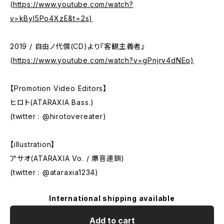
(
https://www.youtube.com/watch?
v=kByI5Po4XzE&t=2s)
2019 / 自由ノ代償(CD)より『客観主義者』
(
https://www.youtube.com/watch?v=gPnjrv4dNEo)
【Promotion Video Editors】
ヒロト(ATARAXIA Bass.)
(twitter : @hirotovereater)
【illustration】
アサオ(ATARAXIA Vo. / 爆音連鎖)
(twitter : @ataraxia1234)
International shipping available
Add to cart