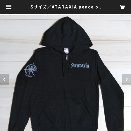
Sサイズ／ATARAXIA peace of
mind ジップパーカー | 國松プリント
製作所／Kunimatsu Print Manu
factory