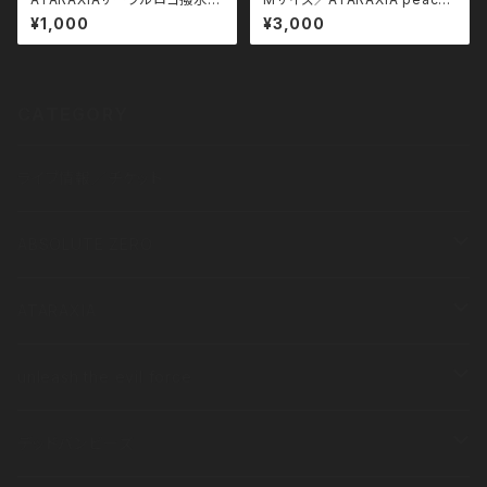
ーチ
of mind ジップパーカー
¥1,000
¥3,000
CATEGORY
ライブ情報／チケット
ABSOLUTE ZERO
衣類
ATARAXIA
半袖
その他
衣類
unleash the evil force
長袖
半袖
その他
衣類
デッドバンビーズ